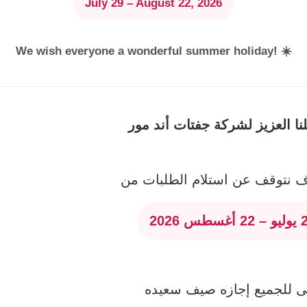
July 29 – August 22, 2026
We wish everyone a wonderful summer holiday! ☀️
Add to cart
نا العزيز لشركة جفتات أند مور
نتوقف عن استلام الطلبات من
غسطس 2026
ى للجميع إجازه صيف سعيده